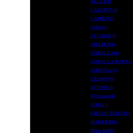
BELTA(1)
CALDINA(2)
CAMRY(2)
Celica(2)
CELSIOR(2)
CHASER(1)
COROLLA(4)
COROLLA RUNX(1
CORONA(1)
CROWN(9)
ESTIMA(3)
FJ Cruiser(1)
GAIA(1)
GRAND HIACE(1)
HARRIER(1)
Hilux Surf(2)