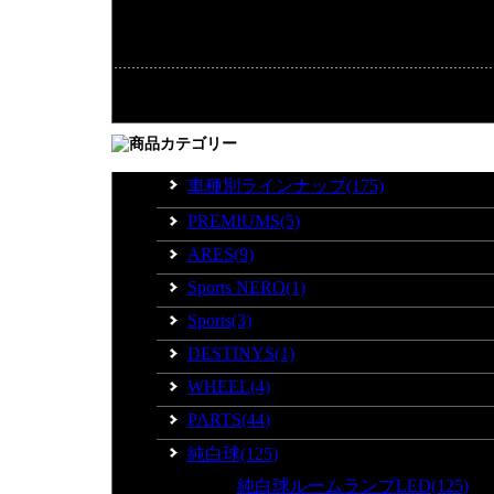
商品金額：
0円
車種別ラインナップ(175)
PREMIUMS(5)
ARES(9)
Sports NERO(1)
Sports(3)
DESTINYS(1)
WHEEL(4)
PARTS(44)
純白球(125)
純白球ルームランプLED(125)