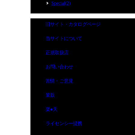
Special(2)
旧サイト・カタログページ
当サイトについて
正規取扱店
お問い合わせ
苦情・ご意見
業販
楽●天
ライセンシー提携