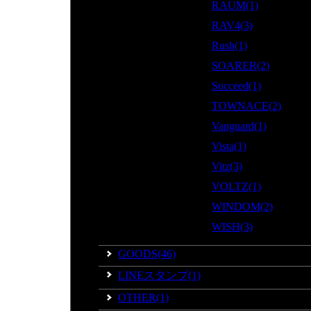
RAUM(1)
RAV4(3)
Rush(1)
SOARER(2)
Succeed(1)
TOWNACE(2)
Vanguard(1)
Vista(1)
Vitz(3)
VOLTZ(1)
WINDOM(2)
WISH(3)
GOODS(46)
LINEスタンプ(1)
OTHER(1)