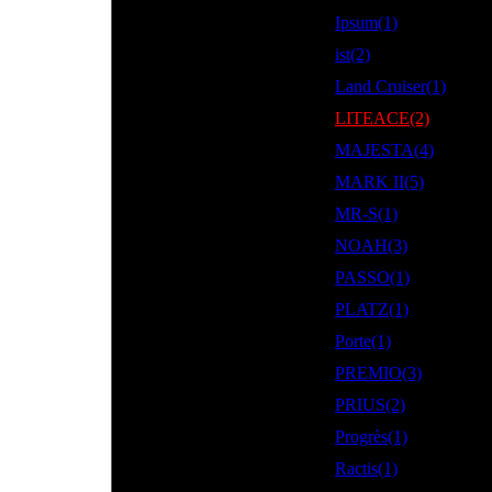
Ipsum(1)
ist(2)
Land Cruiser(1)
LITEACE(2)
MAJESTA(4)
MARK II(5)
MR-S(1)
NOAH(3)
PASSO(1)
PLATZ(1)
Porte(1)
PREMIO(3)
PRIUS(2)
Progrès(1)
Ractis(1)