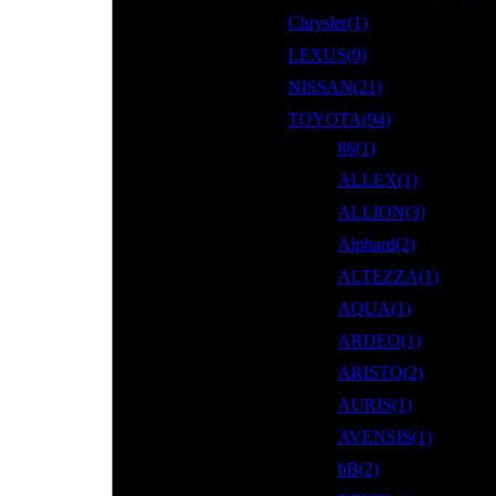
Chrysler(1)
LEXUS(9)
NISSAN(21)
TOYOTA(94)
86(1)
ALLEX(1)
ALLION(3)
Alphard(2)
ALTEZZA(1)
AQUA(1)
ARDEO(1)
ARISTO(2)
AURIS(1)
AVENSIS(1)
bB(2)