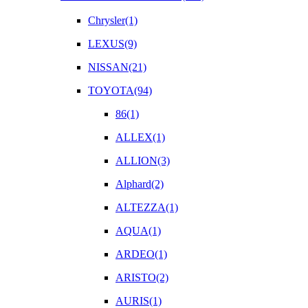
Chrysler(1)
LEXUS(9)
NISSAN(21)
TOYOTA(94)
86(1)
ALLEX(1)
ALLION(3)
Alphard(2)
ALTEZZA(1)
AQUA(1)
ARDEO(1)
ARISTO(2)
AURIS(1)