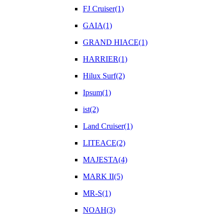
FJ Cruiser(1)
GAIA(1)
GRAND HIACE(1)
HARRIER(1)
Hilux Surf(2)
Ipsum(1)
ist(2)
Land Cruiser(1)
LITEACE(2)
MAJESTA(4)
MARK II(5)
MR-S(1)
NOAH(3)