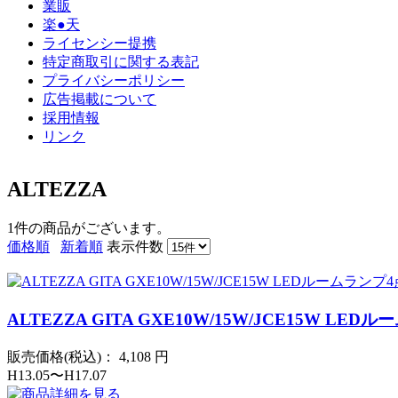
業販
楽●天
ライセンシー提携
特定商取引に関する表記
プライバシーポリシー
広告掲載について
採用情報
リンク
ALTEZZA
1件
の商品がございます。
価格順
新着順
表示件数
ALTEZZA GITA GXE10W/15W/JCE15W LE
販売価格(税込)：
4,108
円
H13.05〜H17.07