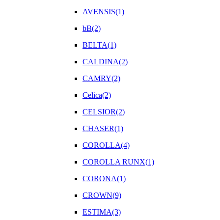
AVENSIS(1)
bB(2)
BELTA(1)
CALDINA(2)
CAMRY(2)
Celica(2)
CELSIOR(2)
CHASER(1)
COROLLA(4)
COROLLA RUNX(1)
CORONA(1)
CROWN(9)
ESTIMA(3)