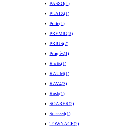
PASSO(1)
PLATZ(1)
Porte(1)
PREMIO(3)
PRIUS(2)
Progrès(1)
Ractis(1)
RAUM(1)
RAV4(3)
Rush(1)
SOARER(2)
Succeed(1)
TOWNACE(2)