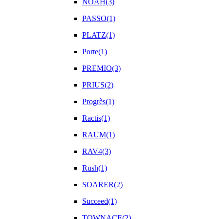
NOAH(3)
PASSO(1)
PLATZ(1)
Porte(1)
PREMIO(3)
PRIUS(2)
Progrès(1)
Ractis(1)
RAUM(1)
RAV4(3)
Rush(1)
SOARER(2)
Succeed(1)
TOWNACE(2)