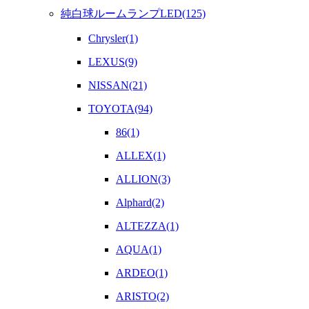
純白球ルームランプLED(125)
Chrysler(1)
LEXUS(9)
NISSAN(21)
TOYOTA(94)
86(1)
ALLEX(1)
ALLION(3)
Alphard(2)
ALTEZZA(1)
AQUA(1)
ARDEO(1)
ARISTO(2)