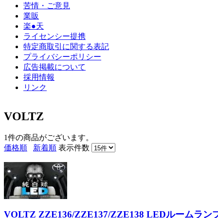
苦情・ご意見
業販
楽●天
ライセンシー提携
特定商取引に関する表記
プライバシーポリシー
広告掲載について
採用情報
リンク
VOLTZ
1件
の商品がございます。
価格順
新着順
表示件数
VOLTZ ZZE136/ZZE137/ZZE138 LEDルーム