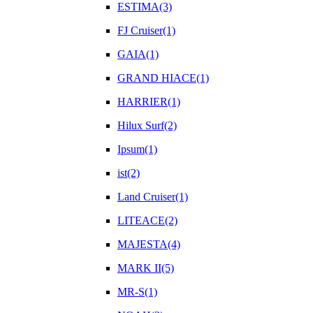
ESTIMA(3)
FJ Cruiser(1)
GAIA(1)
GRAND HIACE(1)
HARRIER(1)
Hilux Surf(2)
Ipsum(1)
ist(2)
Land Cruiser(1)
LITEACE(2)
MAJESTA(4)
MARK II(5)
MR-S(1)