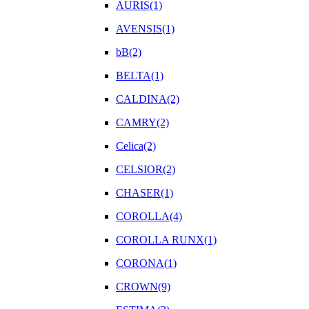
AURIS(1)
AVENSIS(1)
bB(2)
BELTA(1)
CALDINA(2)
CAMRY(2)
Celica(2)
CELSIOR(2)
CHASER(1)
COROLLA(4)
COROLLA RUNX(1)
CORONA(1)
CROWN(9)