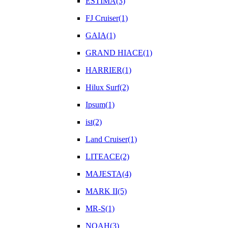
ESTIMA(3)
FJ Cruiser(1)
GAIA(1)
GRAND HIACE(1)
HARRIER(1)
Hilux Surf(2)
Ipsum(1)
ist(2)
Land Cruiser(1)
LITEACE(2)
MAJESTA(4)
MARK II(5)
MR-S(1)
NOAH(3)