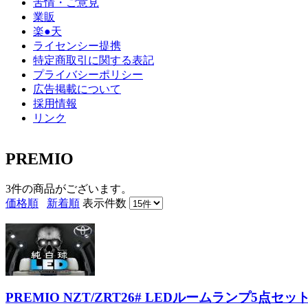
苦情・ご意見
業販
楽●天
ライセンシー提携
特定商取引に関する表記
プライバシーポリシー
広告掲載について
採用情報
リンク
PREMIO
3件
の商品がございます。
価格順
新着順
表示件数
PREMIO NZT/ZRT26# LEDルームランプ5点