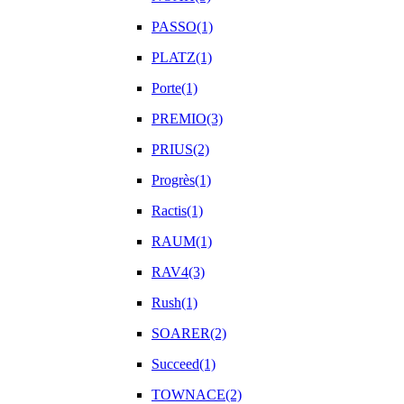
PASSO(1)
PLATZ(1)
Porte(1)
PREMIO(3)
PRIUS(2)
Progrès(1)
Ractis(1)
RAUM(1)
RAV4(3)
Rush(1)
SOARER(2)
Succeed(1)
TOWNACE(2)