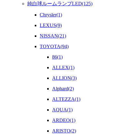
純白球ルームランプLED(125)
Chrysler(1)
LEXUS(9)
NISSAN(21)
TOYOTA(94)
86(1)
ALLEX(1)
ALLION(3)
Alphard(2)
ALTEZZA(1)
AQUA(1)
ARDEO(1)
ARISTO(2)