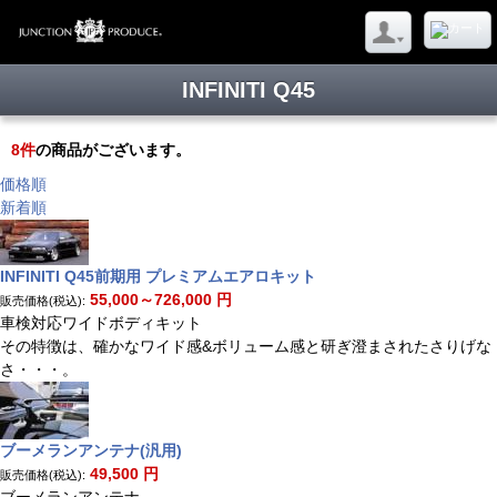
INFINITI Q45
8
件
の商品がございます。
価格順
新着順
INFINITI Q45前期用 プレミアムエアロキット
55,000～726,000
円
販売価格(税込):
車検対応ワイドボディキット
その特徴は、確かなワイド感&ボリューム感と研ぎ澄まされたさりげな
さ・・・。
ブーメランアンテナ(汎用)
49,500
円
販売価格(税込):