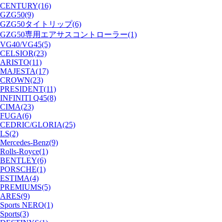
CENTURY(16)
GZG50(9)
GZG50タイトリップ(6)
GZG50専用エアサスコントローラー(1)
VG40/VG45(5)
CELSIOR(23)
ARISTO(11)
MAJESTA(17)
CROWN(23)
PRESIDENT(11)
INFINITI Q45(8)
CIMA(23)
FUGA(6)
CEDRIC/GLORIA(25)
LS(2)
Mercedes-Benz(9)
Rolls-Royce(1)
BENTLEY(6)
PORSCHE(1)
ESTIMA(4)
PREMIUMS(5)
ARES(9)
Sports NERO(1)
Sports(3)