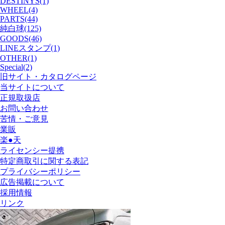
DESTINYS(1)
WHEEL(4)
PARTS(44)
純白球(125)
GOODS(46)
LINEスタンプ(1)
OTHER(1)
Special(2)
旧サイト・カタログページ
当サイトについて
正規取扱店
お問い合わせ
苦情・ご意見
業販
楽●天
ライセンシー提携
特定商取引に関する表記
プライバシーポリシー
広告掲載について
採用情報
リンク