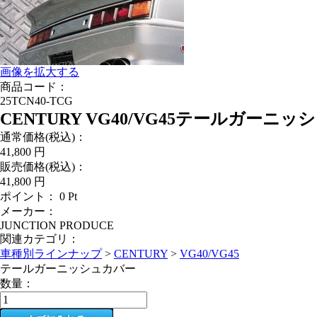
画像を拡大する
商品コード：
25TCN40-TCG
CENTURY VG40/VG45テールガーニ
通常価格(税込)：
41,800
円
販売価格(税込)：
41,800
円
ポイント：
0
Pt
メーカー：
JUNCTION PRODUCE
関連カテゴリ：
車種別ラインナップ
>
CENTURY
>
VG40/VG45
テールガーニッシュカバー
数量：