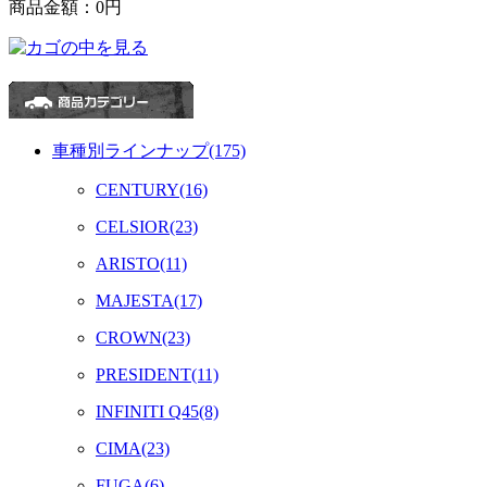
商品金額：
0円
車種別ラインナップ(175)
CENTURY(16)
CELSIOR(23)
ARISTO(11)
MAJESTA(17)
CROWN(23)
PRESIDENT(11)
INFINITI Q45(8)
CIMA(23)
FUGA(6)