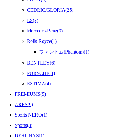
CEDRIC/GLORIA(25)
LS(2)
Mercedes-Benz(9)
Rolls-Royce(1)
ファントム(Phantom)(1)
BENTLEY(6)
PORSCHE(1)
ESTIMA(4)
PREMIUMS(5)
ARES(9)
Sports NERO(1)
Sports(3)
DESTINYS(1)