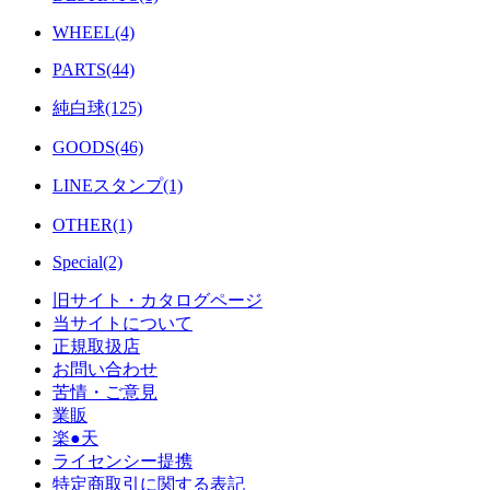
WHEEL(4)
PARTS(44)
純白球(125)
GOODS(46)
LINEスタンプ(1)
OTHER(1)
Special(2)
旧サイト・カタログページ
当サイトについて
正規取扱店
お問い合わせ
苦情・ご意見
業販
楽●天
ライセンシー提携
特定商取引に関する表記