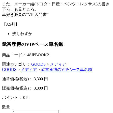
また、メーカー編(トヨタ・日産・ベンツ・レクサス)の書き
下ろしも見どころ。
車好き必見の“VIP入門書”
【A5判】
残りわずか
武富孝博のVIPベース車名鑑
商品コード：
48JPBOOK2
関連カテゴリ：
GOODS
>
メディア
GOODS
>
メディア
>
武富孝博のVIPベース車名鑑
通常価格(税込)：
3,300
円
販売価格(税込)：
3,300
円
ポイント：
0
Pt
数量